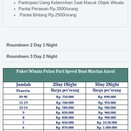
Partisipasi Uang Kebersihan Saat Masuk Objek Wisata
Pantai Perawan Rp.3500/orang
Pantai Bintang Rp.2500/orang
Roundown 2 Day 1 Night
Roundown 3 Day 2 Night
Paket Wisata Pulau Pari Speed Boat Marina Ancol
Jumlah
2Day 1Night
3Day 2Night
Harga per’orang
Harga per’orang
Peserta
20-90
Rp. 750.000
Rp. 890.000
15-19
Rp. 760.000
Rp. 910.000
10-14
Rp. 780.000
Rp. 930.000
9
Rp. 820.000
Rp. 960.000
8
Rp. 830.000
Rp. 990.000
7
Rp. 850.000
Rp. 10.20.000
6
Rp. 870.000
Rp. 1.030.000