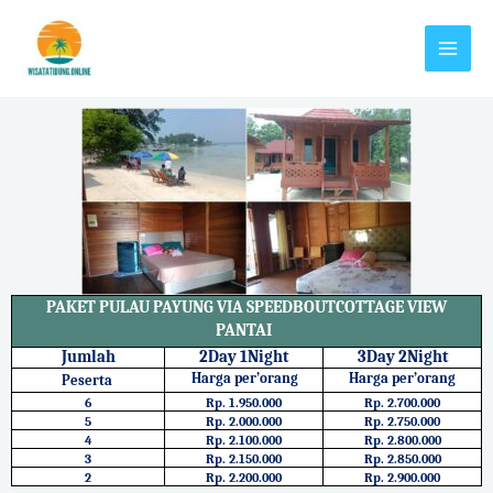
PAKET PULAU PAYUNG VIA SPEEDBOUT
COTTAGE VIEW
PANTAI
Jumlah
2Day 1Night
3Day 2Night
Harga per’orang
Harga per’orang
Peserta
6
Rp. 1.950.000
Rp. 2.700.000
5
Rp. 2.000.000
Rp. 2.750.000
4
Rp. 2.100.000
Rp. 2.800.000
3
Rp. 2.150.000
Rp. 2.850.000
2
Rp. 2.200.000
Rp. 2.900.000